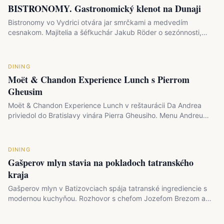
BISTRONOMY. Gastronomický klenot na Dunaji
Bistronomy vo Vydrici otvára jar smrčkami a medvedím
cesnakom. Majitelia a šéfkuchár Jakub Röder o sezónnosti,…
DINING
Moët & Chandon Experience Lunch s Pierrom
Gheusim
Moët & Chandon Experience Lunch v reštaurácii Da Andrea
priviedol do Bratislavy vinára Pierra Gheusiho. Menu Andreu
Enu…
DINING
Gašperov mlyn stavia na pokladoch tatranského
kraja
Gašperov mlyn v Batizovciach spája tatranské ingrediencie s
modernou kuchyňou. Rozhovor s chefom Jozefom Brezom a…