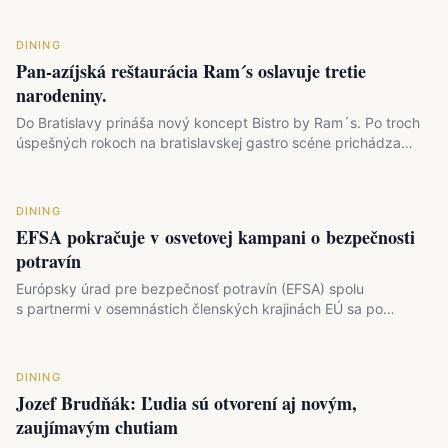
DINING
Pan-azíjská reštaurácia Ram´s oslavuje tretie
narodeniny.
Do Bratislavy prináša nový koncept Bistro by Ram´s. Po troch
úspešných rokoch na bratislavskej gastro scéne prichádza…
DINING
EFSA pokračuje v osvetovej kampani o bezpečnosti
potravín
Európsky úrad pre bezpečnosť potravín (EFSA) spolu
s partnermi v osemnástich členských krajinách EÚ sa po
štvrtýkrát…
DINING
Jozef Brudňák: Ľudia sú otvorení aj novým,
zaujímavým chutiam