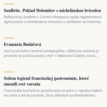
DINING
SanBrite. Poklad Dolomitov s michelinskou hviezdou
Reštaurácia SanBrite v Cortine d’Ampezzo spája regeneratívnu
agrikuchyňu s michelinskou hviezdou a výhľadom na Dolomity.
DINING
Evamária Budáčová
Hoci je pôvodne tanečná pedagogička, vášeň pre pečenie ju
priviedla na pozíciu pastry chef v reštaurácii Colette, ktorú…
DINING
Sedem legiend francúzskej gastronómie, ktoré
zmenili svet varenia
Francúzska kuchyňa je považovaná za jednu z najvplyvnejších
na svete a dá sa povedať, že je základom profesionálneho…