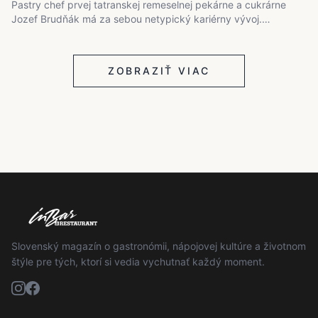
Pastry chef prvej tatranskej remeselnej pekárne a cukrárne
Jozef Brudňák má za sebou netypický kariérny vývoj.…
ZOBRAZIŤ VIAC
Slovenský magazín o gastronómii, nápojovej kultúre a životnom
štýle pre tých, ktorí si vedia vychutnať každý moment.