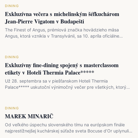
DINING
Exkluzívna večera s michelinským šéfkuchárom
Jean-Pierre Vigatom v Budapešti
The Finest of Angus, prémiová značka hovädzieho mäsa
Angus, ktorá vznikla v Transylvánii, sa 10. apríla oficiálne…
DINING
Exkluzívny fine-dining spojený s masterclassom
etikety v Hoteli Thermia Palace*****
Už 28. septembra sa v piešťanskom Hoteli Thermia
Palace***** uskutoční výnimočný večer pre všetkých, ktorý
majú radi…
DINING
MAREK MINARIČ
Od veľkého úspechu slovenského tímu na európskom finále
najprestížnejšej kuchárskej súťaže sveta Bocuse d’Or uplynuli…