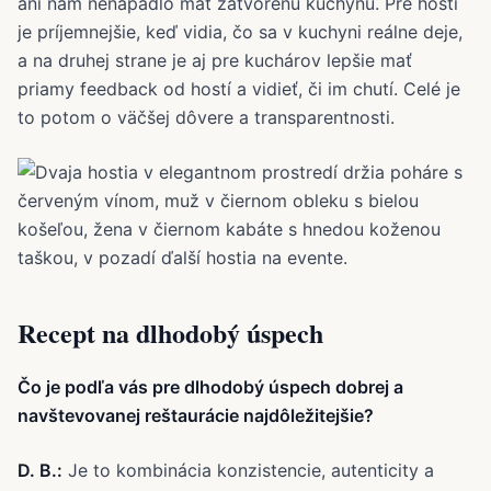
ani nám nenapadlo mať zatvorenú kuchyňu. Pre hostí
je príjemnejšie, keď vidia, čo sa v kuchyni reálne deje,
a na druhej strane je aj pre kuchárov lepšie mať
priamy feedback od hostí a vidieť, či im chutí. Celé je
to potom o väčšej dôvere a transparentnosti.
Recept na dlhodobý úspech
Čo je podľa vás pre dlhodobý úspech dobrej a
navštevovanej reštaurácie najdôležitejšie?
D. B.:
Je to kombinácia konzistencie, autenticity a