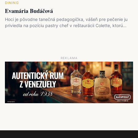
DINING
Evamária Budáčová
Hoci je pôvodne tanečná pedagogička, vášeň pre pečenie ju
priviedla na pozíciu pastry chef v reštaurácii Colette, ktorú…
REKLAMA