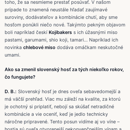
toho, že sa nesmieme prestať posúvať. V našom
prípade to znamená neustále hľadať zaujímavé
suroviny, dodávateľov a kombinácie chutí, aby sme
hosťom ponúkli niečo nové. Takýmto pekným objavom
boli napríklad českí
Kojibakers
s ich úžasnými miso
pastami, garumami, shio koji, tamari… Napríklad ich
novinka
chlebové miso
dodáva omáčkam neskutočné
umami.
Ako sa zmenil slovenský hosť za tých niekoľko rokov,
čo fungujete?
D. B.:
Slovenský hosť je dnes oveľa sebavedomejší a
má väčší prehľad. Viac mu záleží na kvalite, za ktorú
je ochotný si priplatiť, nebojí sa skúšať netradičné
kombinácie a vie oceniť, keď je jedlo technicky
náročne pripravené. Tento posun vidíme aj vo víne –
hostia sú oveľa otvorenejší nekonvenčnejším vínam a