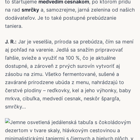
to štartujeme
medvedím cesnakom
, po ktorom prídu
na rad
smrčky
a, samozrejme, jarná zelenina od našich
dodávateľov. Je to také postupné prebúdzanie
taniera.
J. R.:
Jar je veselšia, príroda sa prebúdza, čím sa mení
aj pohľad na varenie. Jedlá sa snažím pripravovať
ľahšie, svieže a využiť na 100 %, čo je aktuálne
dostupné, a zároveň z prvých surovín vytvoriť aj
zásobu na zimu. Všetko fermentované, sušené a
zavárané prirodzene ubúda z menu, nahrádzajú to
čerstvé plodiny – reďkovky, kel a jeho výhonky, baby
mrkva, cibuľka, medvedí cesnak, neskôr špargľa,
smrčky…