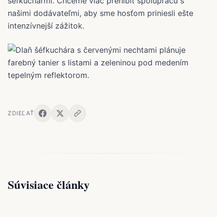
šéfkuchármi. Chceme viac prehĺbiť spoluprácu s
našimi dodávateľmi, aby sme hosťom priniesli ešte
intenzívnejší zážitok.
ZDIEĽAŤ
Súvisiace články