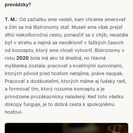
prevádzky?
T. M.:
Od začiatku sme vedeli, kam chceme smerovať
a čím sa má Bistronomy stať. Museli sme však prejsť
dlhú niekoľkoročnú cestu, ponaučiť sa z chýb, neustále
byť v strehu a najmä sa neodkloniť v ťažkých časoch
od konceptu, ktorý sme chceli vytvoriť. Bistronomy v
roku
2020
bola iná ako tá dnešná, no hlavná
myšlienka zostala: pracovať s kvalitnými surovinami,
ktorých pôvod pred hosťom netajíme, práve naopak.
Pracovať s dodávateľmi, ktorých máme aj ľudsky radi,
a formovať tím, ktorý rozumie konceptu a je
prirodzene prozákaznícky naladený. Keď toto všetko
dokopy funguje, je to dobrá cesta k spokojnému
hosťovi.