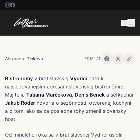
BISTRONOMY. Gastronomický
klenot na Dunaji
Alexandra Tinková
ZDIEĽAŤ
Bistronomy
v bratislavskej
Vydrici
patrí k
najsledovanejším adresám slovenskej bistronómie.
Majitelia
Tatiana Marčeková
,
Denis Benek
a šéfkuchár
Jakub Röder
hovoria o sezónnosti, otvorenej kuchyni
a o tom, ako sa za posledné roky zmenil slovenský
hosť.
Od minulého roka sa v bratislavskej Vydrici usídlil