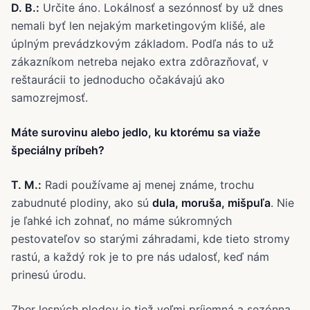
D. B.:
Určite áno. Lokálnosť a sezónnosť by už dnes
nemali byť len nejakým marketingovým klišé, ale
úplným prevádzkovým základom. Podľa nás to už
zákazníkom netreba nejako extra zdôrazňovať, v
reštaurácii to jednoducho očakávajú ako
samozrejmosť.
Máte surovinu alebo jedlo, ku ktorému sa viaže
špeciálny príbeh?
T. M.:
Radi používame aj menej známe, trochu
zabudnuté plodiny, ako sú
dula, moruša, mišpuľa
. Nie
je ľahké ich zohnať, no máme súkromných
pestovateľov so starými záhradami, kde tieto stromy
rastú, a každý rok je to pre nás udalosť, keď nám
prinesú úrodu.
Zber lesných plodov je tiež veľmi príjemná a sezónna