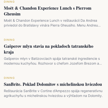
DINING
Moët & Chandon Experience Lunch s Pierrom
Gheusim
Moët & Chandon Experience Lunch v reštaurácii Da Andrea
priviedol do Bratislavy vinára Pierra Gheusiho. Menu Andreu
Enu…
DINING
Gašperov mlyn stavia na pokladoch tatranského
kraja
Gašperov mlyn v Batizovciach spája tatranské ingrediencie s
modernou kuchyňou. Rozhovor s chefom Jozefom Brezom a…
DINING
SanBrite. Poklad Dolomitov s michelinskou hviezdou
Reštaurácia SanBrite v Cortine d’Ampezzo spája regeneratívnu
agrikuchyňu s michelinskou hviezdou a výhľadom na Dolomity.