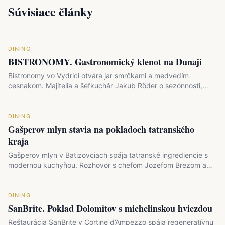
Súvisiace články
DINING
BISTRONOMY. Gastronomický klenot na Dunaji
Bistronomy vo Vydrici otvára jar smrčkami a medvedím
cesnakom. Majitelia a šéfkuchár Jakub Röder o sezónnosti,…
DINING
Gašperov mlyn stavia na pokladoch tatranského
kraja
Gašperov mlyn v Batizovciach spája tatranské ingrediencie s
modernou kuchyňou. Rozhovor s chefom Jozefom Brezom a…
DINING
SanBrite. Poklad Dolomitov s michelinskou hviezdou
Reštaurácia SanBrite v Cortine d’Ampezzo spája regeneratívnu