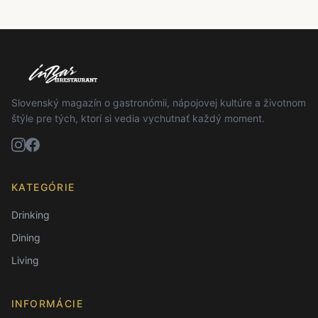
Slovenský magazín o gastronómii, nápojovej kultúre a životnom
štýle pre tých, ktorí si vedia vychutnať každý moment.
KATEGÓRIE
Drinking
Dining
Living
INFORMÁCIE