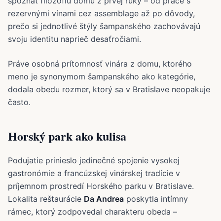
spoznať filozofiu domu z prvej ruky – od práce s
rezervnými vínami cez assemblage až po dôvody,
prečo si jednotlivé štýly šampanského zachovávajú
svoju identitu naprieč desaťročiami.
Práve osobná prítomnosť vinára z domu, ktorého
meno je synonymom šampanského ako kategórie,
dodala obedu rozmer, ktorý sa v Bratislave neopakuje
často.
Horský park ako kulisa
Podujatie prinieslo jedinečné spojenie vysokej
gastronómie a francúzskej vinárskej tradície v
príjemnom prostredí Horského parku v Bratislave.
Lokalita reštaurácie
Da Andrea
poskytla intímny
rámec, ktorý zodpovedal charakteru obeda –