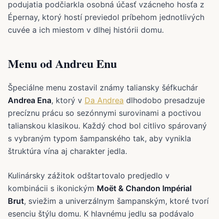
podujatia podčiarkla osobná účasť vzácneho hosťa z
Épernay, ktorý hostí previedol príbehom jednotlivých
cuvée a ich miestom v dlhej histórii domu.
Menu od Andreu Enu
Špeciálne menu zostavil známy taliansky šéfkuchár
Andrea Ena
, ktorý v
Da Andrea
dlhodobo presadzuje
precíznu prácu so sezónnymi surovinami a poctivou
talianskou klasikou. Každý chod bol citlivo spárovaný
s vybraným typom šampanského tak, aby vynikla
štruktúra vína aj charakter jedla.
Kulinársky zážitok odštartovalo predjedlo v
kombinácii s ikonickým
Moët & Chandon Impérial
Brut
, sviežim a univerzálnym šampanským, ktoré tvorí
esenciu štýlu domu. K hlavnému jedlu sa podávalo