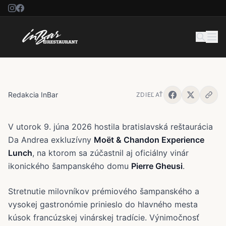
Moët & Chandon Experience
Lunch s Pierrom Gheusim
Redakcia InBar
ZDIEĽAŤ
V utorok 9. júna 2026 hostila bratislavská reštaurácia
Da Andrea exkluzívny
Moët & Chandon Experience
Lunch
, na ktorom sa zúčastnil aj oficiálny vinár
ikonického šampanského domu
Pierre Gheusi
.
Stretnutie milovníkov prémiového šampanského a
vysokej gastronómie prinieslo do hlavného mesta
kúsok francúzskej vinárskej tradície. Výnimočnosť