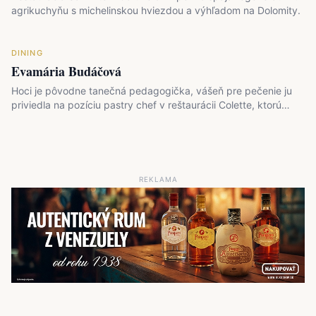
agrikuchyňu s michelinskou hviezdou a výhľadom na Dolomity.
DINING
Evamária Budáčová
Hoci je pôvodne tanečná pedagogička, vášeň pre pečenie ju
priviedla na pozíciu pastry chef v reštaurácii Colette, ktorú…
REKLAMA