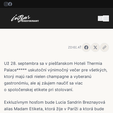
Exkluzívny fine-dining spojený
s masterclassom etikety v Hoteli
Thermia Palace*****
ZDIEĽAŤ
Už 28. septembra sa v piešťanskom Hoteli Thermia
Palace***** uskutoční výnimočný večer pre všetkých,
ktorý majú radi nielen champagne a vyberanú
gastronómiu, ale aj záujem naučiť sa viac
o spoločenskej etikete pri stolovaní.
Exkluzívnym hosťom bude Lucia Sandrin Breznayová
alias Madam Etiketa, ktorá žije v Paríži a ktorá bude