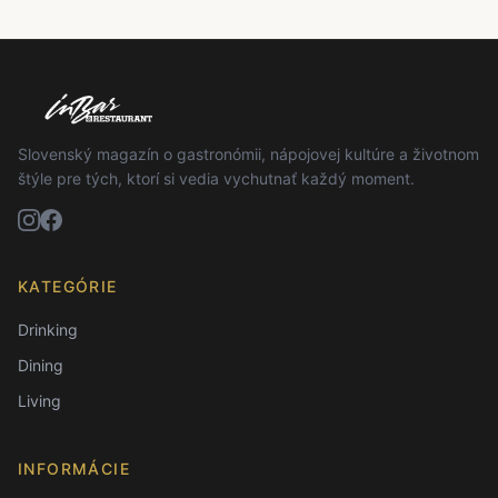
Slovenský magazín o gastronómii, nápojovej kultúre a životnom
štýle pre tých, ktorí si vedia vychutnať každý moment.
KATEGÓRIE
Drinking
Dining
Living
INFORMÁCIE