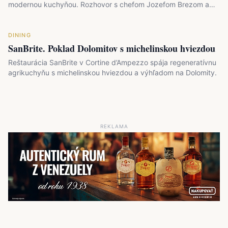
modernou kuchyňou. Rozhovor s chefom Jozefom Brezom a…
DINING
SanBrite. Poklad Dolomitov s michelinskou hviezdou
Reštaurácia SanBrite v Cortine d’Ampezzo spája regeneratívnu
agrikuchyňu s michelinskou hviezdou a výhľadom na Dolomity.
REKLAMA