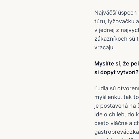
Najväčší úspech 
túru, lyžovačku 
v jednej z najvyc
zákazníkoch sú to
vracajú.
Myslíte si, že p
si dopyt vytvorí?
Ľudia sú otvoren
myšlienku, tak to
je postavená na č
Ide o chlieb, do
cesto vláčne a ch
gastroprevádzkam