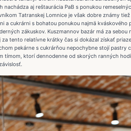
ch nachádza aj reštaurácia PaB s ponukou remeselnýc
vníkom Tatranskej Lomnice je však dobre známy tie
ni a cukrárni s bohatou ponukou najmä kváskového p
oderných zákuskov. Kuszmannov bazár má za sebou n
 za tento relatívne krátky čas si dokázal získať pria
echom pekárne s cukrárňou nepochybne stojí pastry 
ím tímom, ktorí dennodenne od skorých ranných hodí
ávislosť.