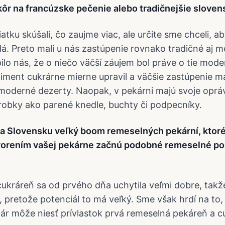
kôr na francúzske pečenie alebo tradičnejšie slove
tku skúšali, čo zaujme viac, ale určite sme chceli, a
. Preto mali u nás zastúpenie rovnako tradičné aj m
ilo nás, že o niečo väčší záujem bol práve o tie mode
timent cukrárne mierne upravil a väčšie zastúpenie ma
moderné dezerty. Naopak, v pekárni majú svoje oprá
robky ako parené knedle, buchty či podpecníky.
 Slovensku veľký boom remeselných pekární, ktoré 
otvorením vašej pekárne začnú podobné remeselné po
ukráreň sa od prvého dňa uchytila veľmi dobre, tak
, pretože potenciál to má veľký. Sme však hrdí na to,
r môže niesť prívlastok prvá remeselná pekáreň a c