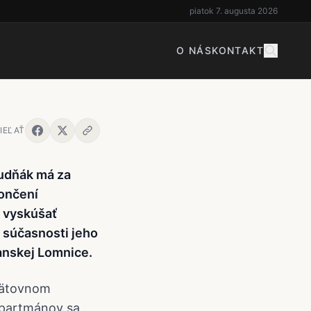
í aj novým,
piatok 7. augusta 2026
O NÁS
KONTAKT
IEĽAŤ
rudňák má za
končení
a vyskúšať
v súčasnosti jeho
anskej Lomnice.
pätovnom
apartmánov sa