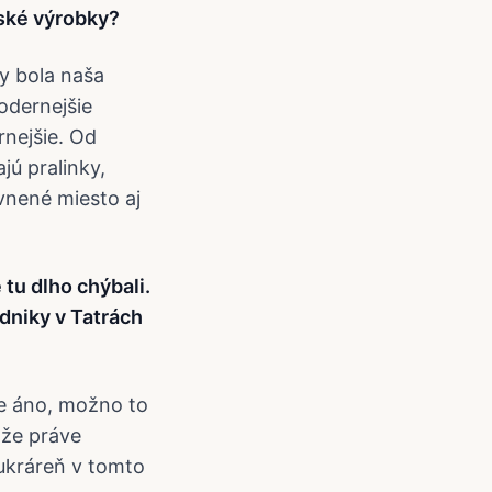
nské výrobky?
by bola naša
odernejšie
rnejšie. Od
jú pralinky,
vnené miesto aj
tu dlho chýbali.
dniky v Tatrách
že áno, možno to
 že práve
ukráreň v tomto