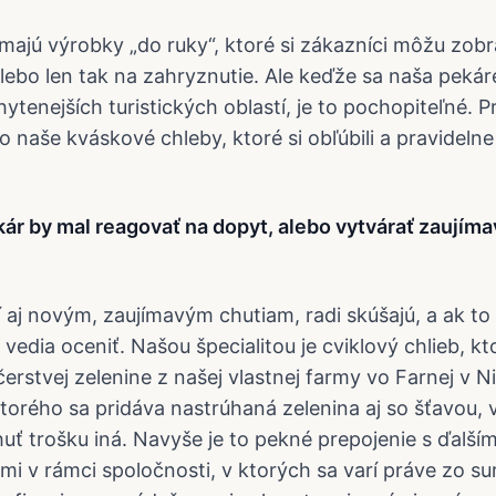
majú výrobky „do ruky“, ktoré si zákazníci môžu zob
alebo len tak na zahryznutie. Ale keďže sa naša pek
hytenejších turistických oblastí, je to pochopiteľné. P
 naše kváskové chleby, ktoré si obľúbili a pravidelne
ekár by mal reagovať na dopyt, alebo vytvárať zaujím
í aj novým, zaujímavým chutiam, radi skúšajú, a ak t
 vedia oceniť. Našou špecialitou je cviklový chlieb, k
erstvej zelenine z našej vlastnej farmy vo Farnej v Ni
 ktorého sa pridáva nastrúhaná zelenina aj so šťavou,
uť trošku iná. Navyše je to pekné prepojenie s ďalším
i v rámci spoločnosti, v ktorých sa varí práve zo sur