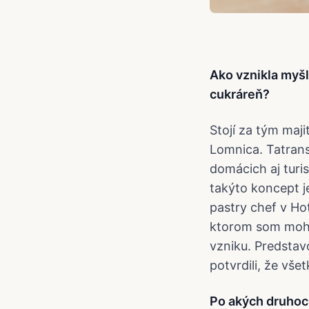
Ako vznikla myš
cukráreň?
Stojí za tým maji
Lomnica. Tatrans
domácich aj turis
takýto koncept j
pastry chef v Hot
ktorom som mohol
vzniku. Predstav
potvrdili, že vše
Po akých druhoch