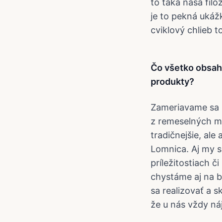
to taká naša filo
je to pekná ukáž
cviklový chlieb t
Čo všetko obsah
produkty?
Zameriavame sa 
z remeselných m
tradičnejšie, ale
Lomnica. Aj my s
príležitostiach č
chystáme aj na b
sa realizovať a s
že u nás vždy ná