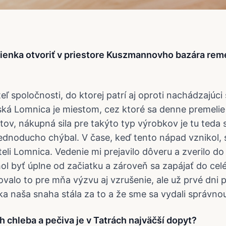
lienka otvoriť v priestore Kuszmannovho bazára rem
teľ spoločnosti, do ktorej patrí aj oproti nachádzajúci
ká Lomnica je miestom, cez ktoré sa denne premelie
tov, nákupná sila pre takýto typ výrobkov je tu teda s
ednoducho chýbal. V čase, keď tento nápad vznikol,
eli Lomnica. Vedenie mi prejavilo dôveru a zverilo do 
 byť úplne od začiatku a zároveň sa zapájať do cel
ovalo to pre mňa výzvu aj vzrušenie, ale už prvé dni 
tka naša snaha stála za to a že sme sa vydali správno
 chleba a pečiva je v Tatrách najväčší dopyt?