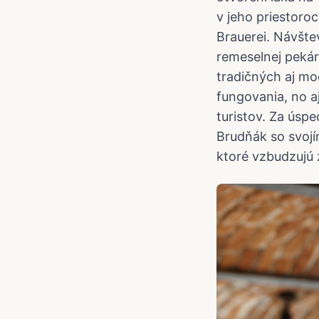
v jeho priestoro
Brauerei. Návšte
remeselnej pekár
tradičných aj m
fungovania, no aj
turistov. Za úsp
Brudňák so svoj
ktoré vzbudzujú z