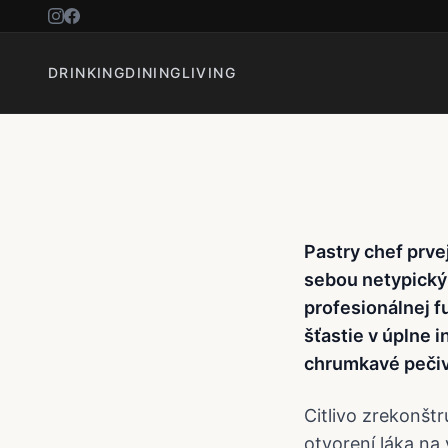
Jozef Brud
zaujímavý
DRINKING
DINING
LIVING
Pastry chef prve
sebou netypický 
profesionálnej f
šťastie v úplne i
chrumkavé pečiv
Citlivo zrekonš
otvorení láka n