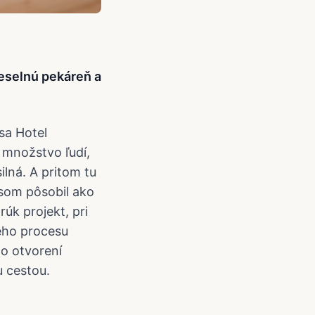
eselnú pekáreň a
 sa Hotel
 množstvo ľudí,
ilná. A pritom tu
 som pôsobil ako
rúk projekt, pri
ého procesu
po otvorení
u cestou.