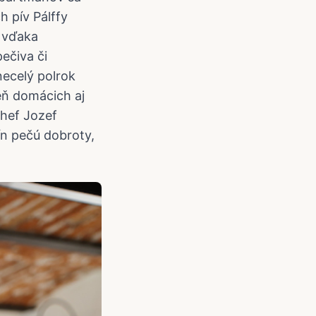
h pív Pálffy
ž vďaka
ečiva či
ecelý polrok
zeň domácich aj
chef Jozef
n pečú dobroty,