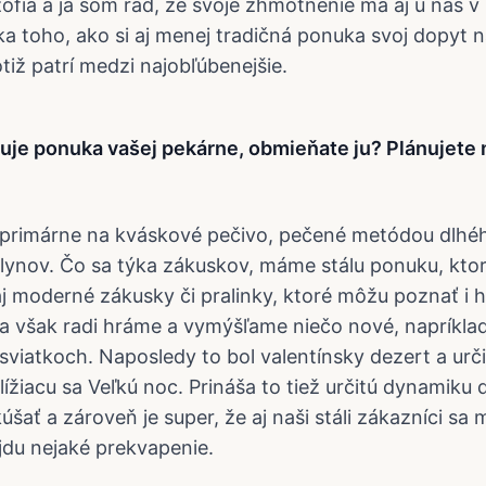
zofia a ja som rád, že svoje zhmotnenie má aj u nás v
ka toho, ako si aj menej tradičná ponuka svoj dopyt n
otiž patrí medzi najobľúbenejšie.
uje ponuka vašej pekárne, obmieňate ju? Plánujete 
primárne na kváskové pečivo, pečené metódou dlhéh
lynov. Čo sa týka zákuskov, máme stálu ponuku, kto
 aj moderné zákusky či pralinky, ktoré môžu poznať i 
a však radi hráme a vymýšľame niečo nové, napríklad
i sviatkoch. Naposledy to bol valentínsky dezert a urč
lížiacu sa Veľkú noc. Prináša to tiež určitú dynamik
kúšať a zároveň je super, že aj naši stáli zákazníci sa 
jdu nejaké prekvapenie.