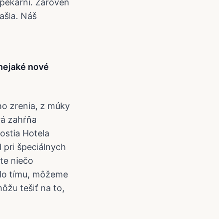
 pekárni. Zároveň
ašla. Náš
nejaké nové
o zrenia, z múky
rá zahŕňa
hostia Hotela
 pri špeciálnych
ite niečo
u do tímu, môžeme
môžu tešiť na to,