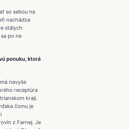
rať so sebou na
áreň nachádza
re stálych
 sa po ne
avú ponuku, ktorá
o má navyše
torého receptúra
trianskom kraji.
 vďaka čomu je
i
ovín z Farnej. Je