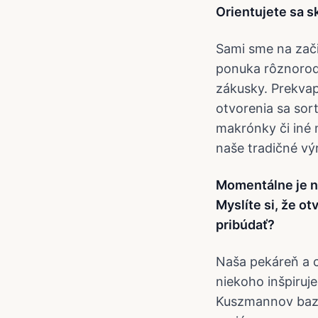
Orientujete sa s
Sami sme na začia
ponuka rôznorodá
zákusky. Prekvap
otvorenia sa sor
makrónky či iné 
naše tradičné vý
Momentálne je na
Myslíte si, že 
pribúdať?
Naša pekáreň a c
niekoho inšpiruje
Kuszmannov bazá