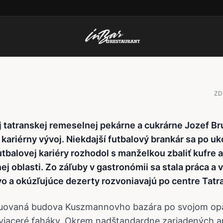
ňák: Ľudia sú otvoren
m chutiam
ZD
j tatranskej remeselnej pekárne a cukrárne Jozef B
kariérny vývoj. Niekdajší futbalový brankár sa po u
utbalovej kariéry rozhodol s manželkou zbaliť kufre 
nej oblasti. Zo záľuby v gastronómii sa stala práca a 
o a okúzľujúce dezerty rozvoniavajú po centre Tatr
truovaná budova Kuszmannovho bazára po svojom o
a viaceré ťaháky. Okrem nadštandardne zariadených 