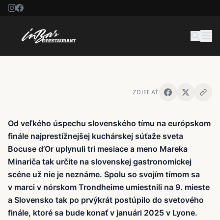
MAREK MINARIČ
ZDIEĽAŤ
Od veľkého úspechu slovenského tímu na európskom
finále najprestížnejšej kuchárskej súťaže sveta
Bocuse d’Or uplynuli tri mesiace a meno Mareka
Minariča tak určite na slovenskej gastronomickej
scéne už nie je neznáme. Spolu so svojím tímom sa
v marci v nórskom Trondheime umiestnili na 9. mieste
a Slovensko tak po prvýkrát postúpilo do svetového
finále, ktoré sa bude konať v januári 2025 v Lyone.