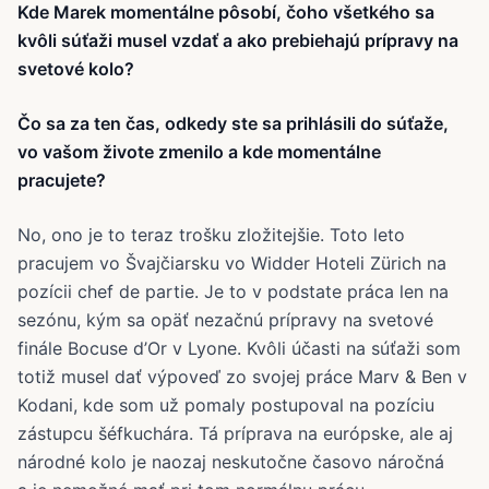
Kde Marek momentálne pôsobí, čoho všetkého sa
kvôli súťaži musel vzdať a ako prebiehajú prípravy na
svetové kolo?
Čo sa za ten čas, odkedy ste sa prihlásili do súťaže,
vo vašom živote zmenilo a kde momentálne
pracujete?
No, ono je to teraz trošku zložitejšie. Toto leto
pracujem vo Švajčiarsku vo Widder Hoteli Zürich na
pozícii chef de partie. Je to v podstate práca len na
sezónu, kým sa opäť nezačnú prípravy na svetové
finále Bocuse d’Or v Lyone. Kvôli účasti na súťaži som
totiž musel dať výpoveď zo svojej práce Marv & Ben v
Kodani, kde som už pomaly postupoval na pozíciu
zástupcu šéfkuchára. Tá príprava na európske, ale aj
národné kolo je naozaj neskutočne časovo náročná