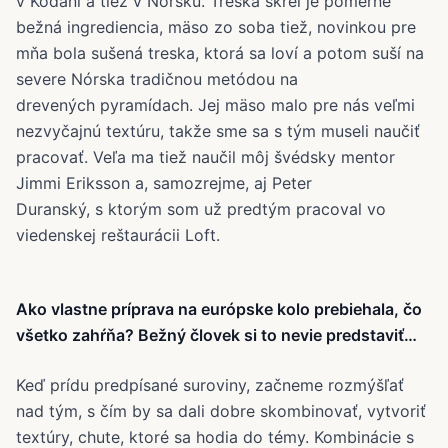
v Kodani a tiež v Nórsku. Treska skrei je pomerne
bežná ingrediencia, mäso zo soba tiež, novinkou pre
mňa bola sušená treska, ktorá sa loví a potom suší na
severe Nórska tradičnou metódou na
drevených pyramídach. Jej mäso malo pre nás veľmi
nezvyčajnú textúru, takže sme sa s tým museli naučiť
pracovať. Veľa ma tiež naučil môj švédsky mentor
Jimmi Eriksson a, samozrejme, aj Peter
Duranský, s ktorým som už predtým pracoval vo
viedenskej reštaurácii Loft.
Ako vlastne príprava na európske kolo prebiehala, čo
všetko zahŕňa? Bežný človek si to nevie predstaviť…
Keď prídu predpísané suroviny, začneme rozmýšľať
nad tým, s čím by sa dali dobre skombinovať, vytvoriť
textúry, chute, ktoré sa hodia do témy. Kombinácie s