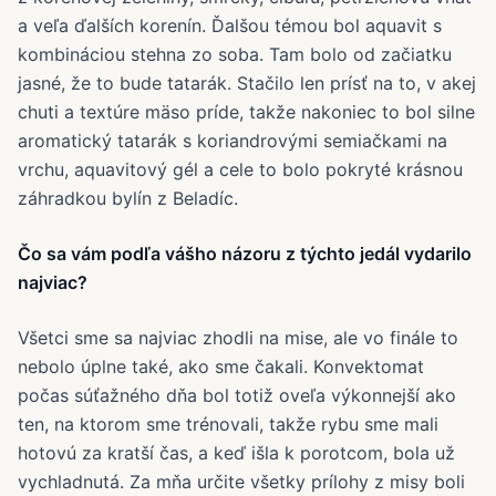
a veľa ďalších korenín. Ďalšou témou bol aquavit s
kombináciou stehna zo soba. Tam bolo od začiatku
jasné, že to bude tatarák. Stačilo len prísť na to, v akej
chuti a textúre mäso príde, takže nakoniec to bol silne
aromatický tatarák s koriandrovými semiačkami na
vrchu, aquavitový gél a cele to bolo pokryté krásnou
záhradkou bylín z Beladíc.
Čo sa vám podľa vášho názoru z týchto jedál vydarilo
najviac?
Všetci sme sa najviac zhodli na mise, ale vo finále to
nebolo úplne také, ako sme čakali. Konvektomat
počas súťažného dňa bol totiž oveľa výkonnejší ako
ten, na ktorom sme trénovali, takže rybu sme mali
hotovú za kratší čas, a keď išla k porotcom, bola už
vychladnutá. Za mňa určite všetky prílohy z misy boli