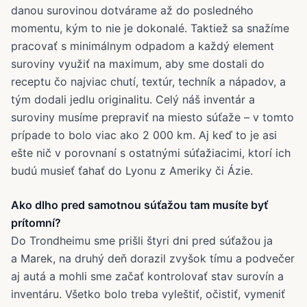
danou surovinou dotvárame až do posledného
momentu, kým to nie je dokonalé. Taktiež sa snažíme
pracovať s minimálnym odpadom a každý element
suroviny využiť na maximum, aby sme dostali do
receptu čo najviac chutí, textúr, techník a nápadov, a
tým dodali jedlu originalitu. Celý náš inventár a
suroviny musíme prepraviť na miesto súťaže – v tomto
prípade to bolo viac ako 2 000 km. Aj keď to je asi
ešte nič v porovnaní s ostatnými súťažiacimi, ktorí ich
budú musieť ťahať do Lyonu z Ameriky či Ázie.
Ako dlho pred samotnou súťažou tam musíte byť
prítomní?
Do Trondheimu sme prišli štyri dni pred súťažou ja
a Marek, na druhý deň dorazil zvyšok tímu a podvečer
aj autá a mohli sme začať kontrolovať stav surovín a
inventáru. Všetko bolo treba vyleštiť, očistiť, vymeniť