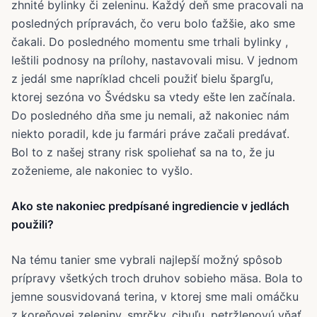
zhnité bylinky či zeleninu. Každý deň sme pracovali na
posledných prípravách, čo veru bolo ťažšie, ako sme
čakali. Do posledného momentu sme trhali bylinky ,
leštili podnosy na prílohy, nastavovali misu. V jednom
z jedál sme napríklad chceli použiť bielu špargľu,
ktorej sezóna vo Švédsku sa vtedy ešte len začínala.
Do posledného dňa sme ju nemali, až nakoniec nám
niekto poradil, kde ju farmári práve začali predávať.
Bol to z našej strany risk spoliehať sa na to, že ju
zoženieme, ale nakoniec to vyšlo.
Ako ste nakoniec predpísané ingrediencie v jedlách
použili?
Na tému tanier sme vybrali najlepší možný spôsob
prípravy všetkých troch druhov sobieho mäsa. Bola to
jemne sousvidovaná terina, v ktorej sme mali omáčku
z koreňovej zeleniny, smrčky, cibuľu, petržlenovú vňať