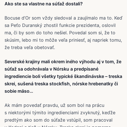
Ako ste sa vlastne na súťaž dostali?
Bocuse d’Or som vždy sledoval a zaujímalo ma to. Keď
sa Peťo Duranský zhostil funkcie prezidenta, oslovil
ma, či by som do toho nešiel. Povedal som si, že to
skúsim, lebo mi to môže veľa priniesť, aj napriek tomu,
že treba veľa obetovať.
Severské krajiny mali okrem iného výhodu aj v tom, že
súťaž sa odohrávala v Nórsku a predpísané
ingrediencie boli všetky typické škandinávske – treska
skrei, sušená treska stockfish, nórske hrebenatky či
sobie mäso…
Ak mám povedať pravdu, už som bol na prácu
s niektorými týmito ingredienciami zvyknutý, keďže
predtým ako som do súťaže vstúpil, som pracoval