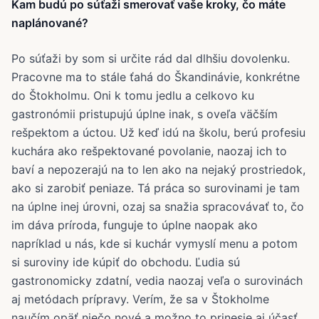
Kam budú po súťaži smerovať vaše kroky, čo máte
naplánované?
Po súťaži by som si určite rád dal dlhšiu dovolenku.
Pracovne ma to stále ťahá do Škandinávie, konkrétne
do Štokholmu. Oni k tomu jedlu a celkovo ku
gastronómii pristupujú úplne inak, s oveľa väčším
rešpektom a úctou. Už keď idú na školu, berú profesiu
kuchára ako rešpektované povolanie, naozaj ich to
baví a nepozerajú na to len ako na nejaký prostriedok,
ako si zarobiť peniaze. Tá práca so surovinami je tam
na úplne inej úrovni, ozaj sa snažia spracovávať to, čo
im dáva príroda, funguje to úplne naopak ako
napríklad u nás, kde si kuchár vymyslí menu a potom
si suroviny ide kúpiť do obchodu. Ľudia sú
gastronomicky zdatní, vedia naozaj veľa o surovinách
aj metódach prípravy. Verím, že sa v Štokholme
naučím opäť niečo nové a možno to prinesie aj účasť