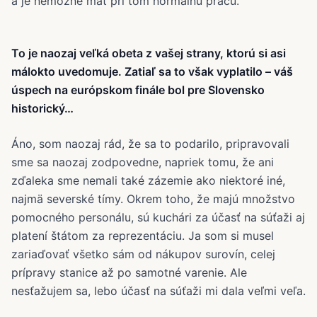
a je nemožné mať pri tom normálnu prácu.
To je naozaj veľká obeta z vašej strany, ktorú si asi
málokto uvedomuje. Zatiaľ sa to však vyplatilo – váš
úspech na európskom finále bol pre Slovensko
historický…
Áno, som naozaj rád, že sa to podarilo, pripravovali
sme sa naozaj zodpovedne, napriek tomu, že ani
zďaleka sme nemali také zázemie ako niektoré iné,
najmä severské tímy. Okrem toho, že majú množstvo
pomocného personálu, sú kuchári za účasť na súťaži aj
platení štátom za reprezentáciu. Ja som si musel
zariaďovať všetko sám od nákupov surovín, celej
prípravy stanice až po samotné varenie. Ale
nesťažujem sa, lebo účasť na súťaži mi dala veľmi veľa.