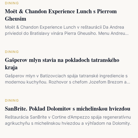
DINING
Moët & Chandon Experience Lunch s Pierrom
Gheusim
Moët & Chandon Experience Lunch v reštaurácii Da Andrea
priviedol do Bratislavy vinára Pierra Gheusiho. Menu Andreu
Enu…
DINING
Gašperov mlyn stavia na pokladoch tatranského
kraja
Gašperov mlyn v Batizovciach spája tatranské ingrediencie s
modernou kuchyňou. Rozhovor s chefom Jozefom Brezom a…
DINING
SanBrite. Poklad Dolomitov s michelinskou hviezdou
Reštaurácia SanBrite v Cortine d’Ampezzo spája regeneratívnu
agrikuchyňu s michelinskou hviezdou a výhľadom na Dolomity.