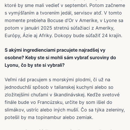
ktoré by sme mali vedieť v septembri. Potom začneme
s vymýšľaním a tvorením jedál, servisov atď. V tomto
momente prebieha Bocuse d’Or v Amerike, v Lyone sa
potom v januári 2025 stretnú súťažiaci z Ameriky,
Európy, Ázie aj Afriky. Dokopy bude súťažiť 24 krajín.
S akými ingredienciami pracujete najradšej vy
osobne? Keby ste si mohli sám vybrať suroviny do
Lyonu, čo by ste si vybrali?
Veľmi rád pracujem s morskými plodmi, či už na
jednoduchší spôsob v talianskej kuchyni alebo so
zložitejšími chuťami v škandinávskej. Keďže svetové
finále bude vo Francúzsku, určite by som išiel do
slimákov, ustríc alebo iných mušlí. Čo sa týka zeleniny,
potešil by ma topinambur alebo zemiak.