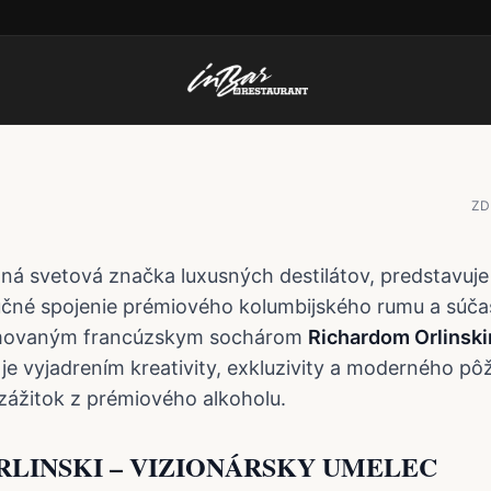
R GAME CHANGER 
Á HRY
ZD
dná svetová značka luxusných destilátov, predstavuj
učné spojenie prémiového kolumbijského rumu a súč
movaným francúzskym sochárom
Richardom Orlinsk
 je vyjadrením kreativity, exkluzivity a moderného pôž
zážitok z prémiového alkoholu.
RLINSKI – VIZIONÁRSKY UMELEC