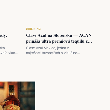
DRINKING
ody:
Clase Azul na Slovensku — ACAN
prináša ultra prémiovú tequilu z
Jalisco
ska
Clase Azul México, jedna z
oveľa viac
najrešpektovanejších a vizuálne
tým
najvýraznejších značiek ultra prémiovej
tequily na svete, od…