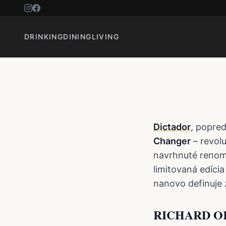
DICTADO
PRAVIDL
DRINKING
DINING
LIVING
Dictador
, popre
Changer
– revol
navrhnuté reno
limitovaná edícia
nanovo definuje 
RICHARD O