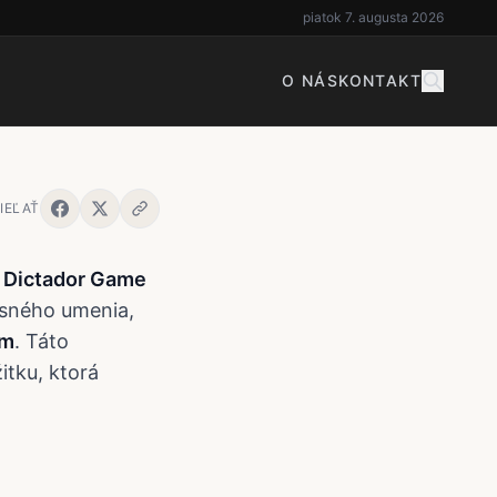
– MENÍ
piatok 7. augusta 2026
O NÁS
KONTAKT
IEĽAŤ
e
Dictador Game
asného umenia,
im
. Táto
itku, ktorá