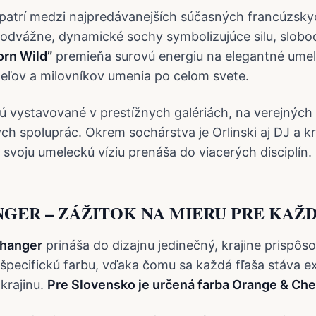
patrí medzi najpredávanejších súčasných francúzsky
odvážne, dynamické sochy symbolizujúce silu, slobo
orn Wild”
premieňa surovú energiu na elegantné umele
eľov a milovníkov umenia po celom svete.
 sú vystavované v prestížnych galériách, na verejných
ých spoluprác. Okrem sochárstva je Orlinski aj DJ a k
 svoju umeleckú víziu prenáša do viacerých disciplín.
GER – ZÁŽITOK NA MIERU PRE KAŽ
hanger
prináša do dizajnu jedinečný, krajine prispôs
 špecifickú farbu, vďaka čomu sa každá fľaša stáva e
krajinu.
Pre Slovensko je určená farba Orange & Che