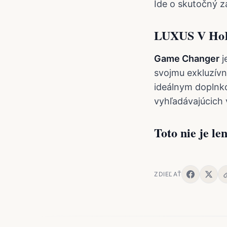
Ide o skutočný z
LUXUS V H
Game Changer
j
svojmu exkluzívn
ideálnym doplnko
vyhľadávajúcich 
Toto nie je le
ZDIEĽAŤ