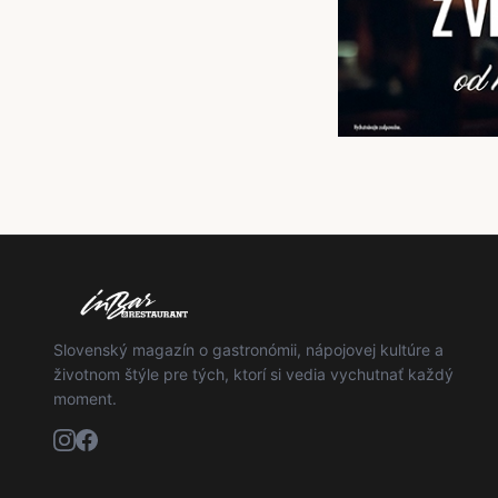
Slovenský magazín o gastronómii, nápojovej kultúre a
životnom štýle pre tých, ktorí si vedia vychutnať každý
moment.