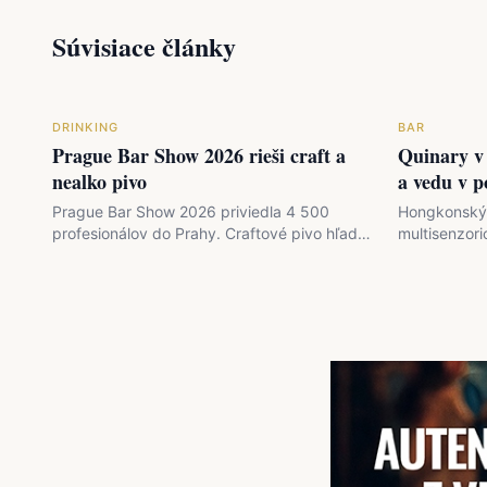
Súvisiace články
DRINKING
BAR
Prague Bar Show 2026 rieši craft a
Quinary v
nealko pivo
a vedu v p
Prague Bar Show 2026 priviedla 4 500
Hongkonský 
profesionálov do Prahy. Craftové pivo hľadá
multisenzori
definíciu, nealko sa blíži k 10 %…
techniky a 