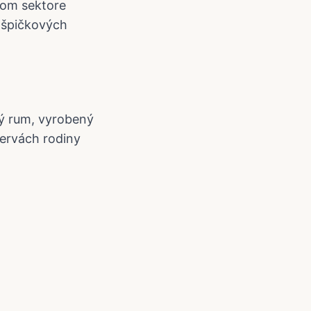
vom sektore
 špičkových
ký rum, vyrobený
zervách rodiny