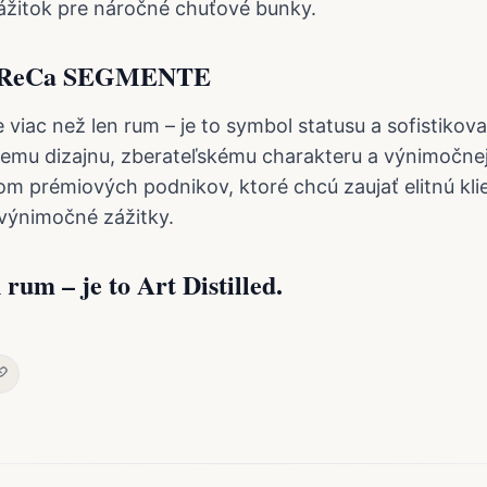
ážitok pre náročné chuťové bunky.
oReCa SEGMENTE
e viac než len rum – je to symbol statusu a sofistikov
emu dizajnu, zberateľskému charakteru a výnimočnej 
m prémiových podnikov, ktoré chcú zaujať elitnú kli
výnimočné zážitky.
n rum – je to Art Distilled.