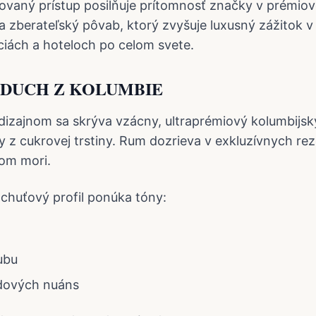
ovaný prístup posilňuje prítomnosť značky v prémio
zberateľský pôvab, ktorý zvyšuje luxusný zážitok v
ciách a hoteloch po celom svete.
 DUCH Z KOLUMBIE
izajnom sa skrýva vzácny, ultraprémiový kolumbijs
y z cukrovej trstiny. Rum dozrieva v exkluzívnych re
kom mori.
chuťový profil ponúka tóny:
ubu
dových nuáns