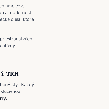
ch umelcov,
du a modernosť.
cké diela, ktoré
 priestranstvách
reatívny
DÝ TRH
obený štýl. Každý
xkluzívnou
rry.