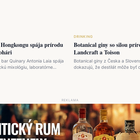
DRINKING
 Hongkongu spája prírodu
Botanical giny so silou prír
ohári
Landcraft a Toison
bar Quinary Antonia Laia spája
Botanical giny z Česka a Sloven
ckú mixológiu, laboratórne
dokazujú, že destilát môže byť 
príbehy mesta v menu Five…
než len nápoj — môže byť teku
príbehom…
REKLAMA