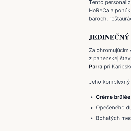
Tento personaliz
HoReCa a ponúka 
baroch, reštaurá
JEDINEČNÝ
Za ohromujúcim d
z panenskej šťav
Parra
pri Karibs
Jeho komplexný 
Crème brûlée
Opečeného d
Bohatých me