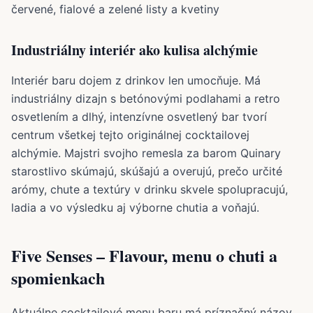
Industriálny interiér ako kulisa alchýmie
Interiér baru dojem z drinkov len umocňuje. Má
industriálny dizajn s betónovými podlahami a retro
osvetlením a dlhý, intenzívne osvetlený bar tvorí
centrum všetkej tejto originálnej cocktailovej
alchýmie. Majstri svojho remesla za barom Quinary
starostlivo skúmajú, skúšajú a overujú, prečo určité
arómy, chute a textúry v drinku skvele spolupracujú,
ladia a vo výsledku aj výborne chutia a voňajú.
Five Senses – Flavour, menu o chuti a
spomienkach
Aktuálne cocktailové menu baru má príznačný názov