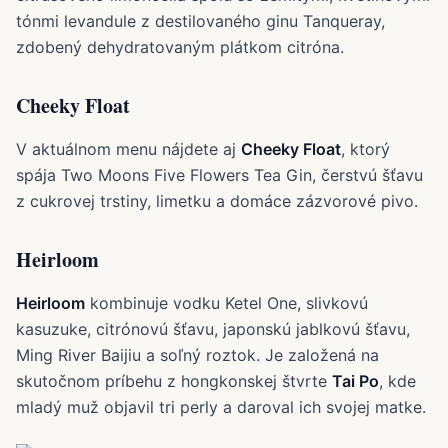
tónmi levandule z destilovaného ginu Tanqueray,
zdobený dehydratovaným plátkom citróna.
Cheeky Float
V aktuálnom menu nájdete aj
Cheeky Float
, ktorý
spája Two Moons Five Flowers Tea Gin, čerstvú šťavu
z cukrovej trstiny, limetku a domáce zázvorové pivo.
Heirloom
Heirloom
kombinuje vodku Ketel One, slivkovú
kasuzuke, citrónovú šťavu, japonskú jablkovú šťavu,
Ming River Baijiu a soľný roztok. Je založená na
skutočnom príbehu z hongkonskej štvrte
Tai Po
, kde
mladý muž objavil tri perly a daroval ich svojej matke.