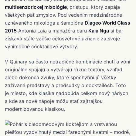
multisenzorickej mixológie
, prístupu, ktorý zapája
všetkých päť zmyslov. Pod vedením medzinárodne
uznávaného mixológa a šampióna
Diageo World Class
2015
Antonia Laia a manažéra baru
Kaia Nga
si bar
získava stále väčšie celosvetové uznanie za svoje
výnimočné cocktailové výtvory.
V Quinary sa často netradičné kombinácie chutí a vôní
originálne spájajú a vytvárajú rôzne textúry, vzhľad,
alebo dokonca zvuky, ktoré spochybňujú všetky
zažívané predstavy a predsudky o cocktailoch. Toto
je miesto, kde klasika nadobúda celkom nový nádych
a kde sa nové nápoje môžu stať zajtrajšou
modernizovanou klasikou.