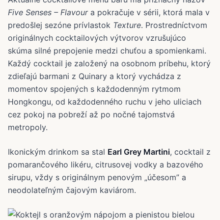
Five Senses – Flavour
a pokračuje v sérii, ktorá mala v
predošlej sezóne prívlastok
Texture
. Prostredníctvom
originálnych cocktailových výtvorov vzrušujúco
skúma silné prepojenie medzi chuťou a spomienkami.
Každý cocktail je založený na osobnom príbehu, ktorý
zdieľajú barmani z Quinary a ktorý vychádza z
momentov spojených s každodenným rytmom
Hongkongu, od každodenného ruchu v jeho uliciach
cez pokoj na pobreží až po nočné tajomstvá
metropoly.
Ikonickým drinkom sa stal
Earl Grey Martini
, cocktail z
pomarančového likéru, citrusovej vodky a bazového
sirupu, vždy s originálnym penovým „účesom” a
neodolateľným čajovým kaviárom.