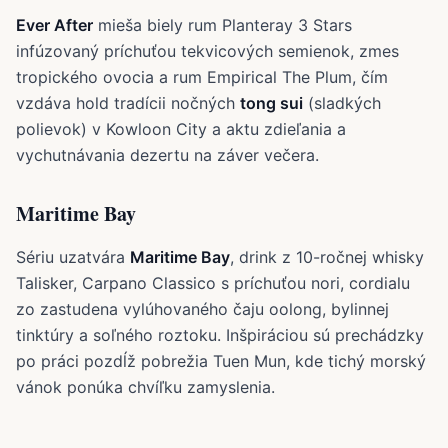
Ever After
mieša biely rum Planteray 3 Stars
infúzovaný príchuťou tekvicových semienok, zmes
tropického ovocia a rum Empirical The Plum, čím
vzdáva hold tradícii nočných
tong sui
(sladkých
polievok) v Kowloon City a aktu zdieľania a
vychutnávania dezertu na záver večera.
Maritime Bay
Sériu uzatvára
Maritime Bay
, drink z 10-ročnej whisky
Talisker, Carpano Classico s príchuťou nori, cordialu
zo zastudena vylúhovaného čaju oolong, bylinnej
tinktúry a soľného roztoku. Inšpiráciou sú prechádzky
po práci pozdĺž pobrežia Tuen Mun, kde tichý morský
vánok ponúka chvíľku zamyslenia.