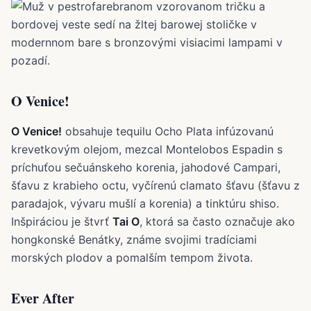
O Venice!
O Venice!
obsahuje tequilu Ocho Plata infúzovanú
krevetkovým olejom, mezcal Montelobos Espadin s
príchuťou sečuánskeho korenia, jahodové Campari,
šťavu z krabieho octu, vyčírenú clamato šťavu (šťavu z
paradajok, vývaru mušlí a korenia) a tinktúru shiso.
Inšpiráciou je štvrť
Tai O
, ktorá sa často označuje ako
hongkonské Benátky, známe svojimi tradíciami
morských plodov a pomalším tempom života.
Ever After