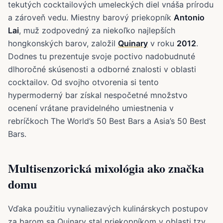
tekutých cocktailových umeleckých diel vnáša prírodu
a zároveň vedu. Miestny barový priekopník
Antonio
Lai
, muž zodpovedný za niekoľko najlepších
hongkonských barov, založil
Quinary
v roku
2012
.
Dodnes tu prezentuje svoje poctivo nadobudnuté
dlhoročné skúsenosti a odborné znalosti v oblasti
cocktailov. Od svojho otvorenia si tento
hypermoderný bar získal nespočetné množstvo
ocenení vrátane pravidelného umiestnenia v
rebríčkoch The World’s 50 Best Bars a Asia’s 50 Best
Bars.
Multisenzorická mixológia ako značka
domu
Vďaka použitiu vynaliezavých kulinárskych postupov
za barom sa Quinary stal priekopníkom v oblasti tzv.