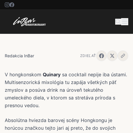
Quinary v Hongkongu spája
prírodu a vedu v pohári
Redakcia InBar
ZDIEĽAŤ
V hongkonskom
Quinary
sa cocktail nepije iba ústami.
Multisenzorická mixológia tu zapája všetkých päť
zmyslov a posúva drink na úroveň tekutého
umeleckého diela, v ktorom sa stretáva príroda s
presnou vedou.
Absolútna hviezda barovej scény Hongkongu je
horúcou značkou tejto jari aj preto, že do svojich