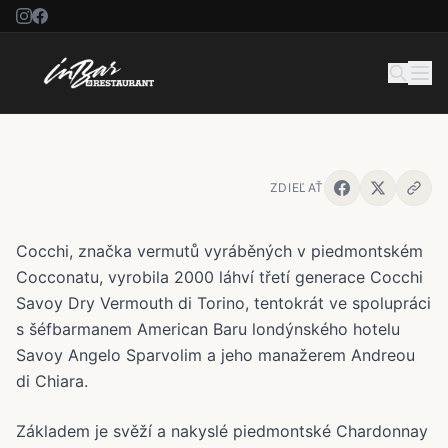
Cocchi Savoy Dry Vermouth di
Torino 3.0
ZDIEĽAŤ
Cocchi, značka vermutů vyráběných v piedmontském
Cocconatu, vyrobila 2000 láhví třetí generace Cocchi
Savoy Dry Vermouth di Torino, tentokrát ve spolupráci
s šéfbarmanem American Baru londýnského hotelu
Savoy Angelo Sparvolim a jeho manažerem Andreou
di Chiara.
Základem je svěží a nakyslé piedmontské Chardonnay