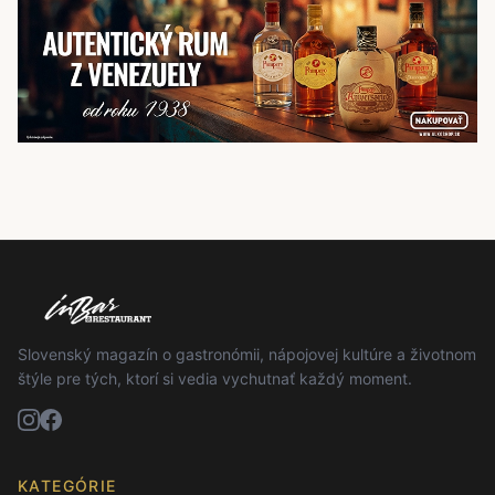
Slovenský magazín o gastronómii, nápojovej kultúre a životnom
štýle pre tých, ktorí si vedia vychutnať každý moment.
KATEGÓRIE