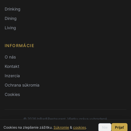
Drinking
Dining
Living
INFORMÁCIE
O nás
Kontakt
Inzercia
Ochrana súkromia
Cookies
©
2026
InBar&Restaurant. Všetky práva vyhradené.
Cookies na zlepšenie zážitku.
Súkromie
&
cookies
.
Nie
Prijať