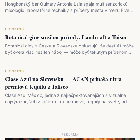
Hongkonský bar Quinary Antonia Laia spája multisenzorickú
mixológiu, laboratórne techniky a príbehy mesta v menu Five…
DRINKING
Botanical giny so silou prírody: Landcraft a Toison
Botanical giny z Česka a Slovenska dokazujú, že destilát môže
byť oveľa viac než len nápoj — môže byť tekutým príbehom…
DRINKING
Clase Azul na Slovensku — ACAN prináša ultra
prémiovú tequilu z Jalisco
Clase Azul México, jedna z najrešpektovanejších a vizuálne
najvýraznejších značiek ultra prémiovej tequily na svete, od…
REKLAMA