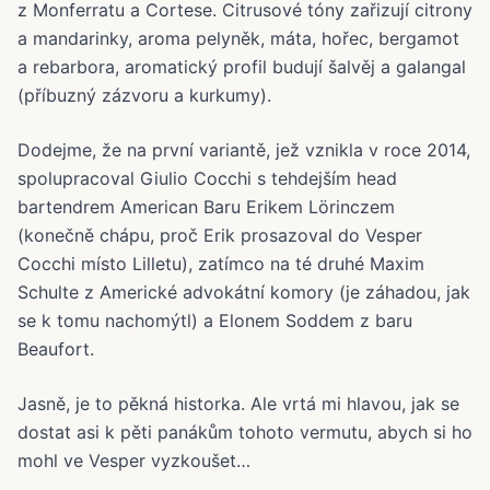
z Monferratu a Cortese. Citrusové tóny zařizují citrony
a mandarinky, aroma pelyněk, máta, hořec, bergamot
a rebarbora, aromatický profil budují šalvěj a galangal
(příbuzný zázvoru a kurkumy).
Dodejme, že na první variantě, jež vznikla v roce 2014,
spolupracoval Giulio Cocchi s tehdejším head
bartendrem American Baru Erikem Lörinczem
(konečně chápu, proč Erik prosazoval do Vesper
Cocchi místo Lilletu), zatímco na té druhé Maxim
Schulte z Americké advokátní komory (je záhadou, jak
se k tomu nachomýtl) a Elonem Soddem z baru
Beaufort.
Jasně, je to pěkná historka. Ale vrtá mi hlavou, jak se
dostat asi k pěti panákům tohoto vermutu, abych si ho
mohl ve Vesper vyzkoušet…