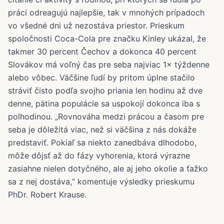
práci odreagujú najlepšie, tak v mnohých prípadoch
vo všedné dni už nezostáva priestor. Prieskum
spoločnosti Coca-Cola pre značku Kinley ukázal, že
takmer 30 percent Čechov a dokonca 40 percent
Slovákov má voľný čas pre seba najviac 1× týždenne
alebo vôbec. Väčšine ľudí by pritom úplne stačilo
stráviť čisto podľa svojho priania len hodinu až dve
denne, pätina populácie sa uspokojí dokonca iba s
polhodinou. „Rovnováha medzi prácou a časom pre
seba je dôležitá viac, než si väčšina z nás dokáže
predstaviť. Pokiaľ sa niekto zanedbáva dlhodobo,
môže dôjsť až do fázy vyhorenia, ktorá výrazne
zasiahne nielen dotyčného, ale aj jeho okolie a ťažko
sa z nej dostáva,“ komentuje výsledky prieskumu
PhDr. Robert Krause.