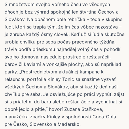
S množstvom svojho voľného času vo všedných
dňoch je bez výhrad spokojná len štvrtina Čechov a
Slovákov. Na opačnom póle rebríčka – teda v skupine
ľudí, ktorí sa trápia tým, že im čas vôbec nezostáva –
je zhruba každý ôsmy človek. Keď už si ľudia skutočne
urobia chvíľku pre seba počas pracovného týždňa,
trávia podľa prieskumu najradšej voľný čas v pohodlí
svojho domova, nasleduje prostredie reštaurácií,
barov či kaviarní a vonkajšie plochy, ako sú napríklad
parky. „Prostredníctvom aktuálnej kampane k
relaunchu portfólia Kinley Tonic sa snažíme vyzvať
všetkých Čechov a Slovákov, aby si každý deň našli
chvíľku pre seba. Je osviežujúce po práci vypnúť, zájsť
si s priateľmi do baru alebo reštaurácie a vychutnať si
dobré jedlo a pitie,“ hovorí Zuzana Staňková,
manažérka značky Kinley v spoločnosti Coca-Cola
pre Česko, Slovensko a Maďarsko.