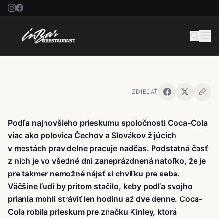
Česi a Slováci by uvítali viac času
pre seba, každý druhý pracuje
pravidelne nadčas
ZDIEĽAŤ
Podľa najnovšieho prieskumu spoločnosti Coca-Cola
viac ako polovica Čechov a Slovákov žijúcich
v mestách pravidelne pracuje nadčas. Podstatná časť
z nich je vo všedné dni zaneprázdnená natoľko, že je
pre takmer nemožné nájsť si chvíľku pre seba.
Väčšine ľudí by pritom stačilo, keby podľa svojho
priania mohli stráviť len hodinu až dve denne. Coca-
Cola robila prieskum pre značku Kinley, ktorá