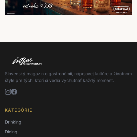
Slovenský magazín o gastronómii, nápojovej kultúre a životnom
štýle pre tých, ktorí si vedia vychutnať každý moment.
KATEGÓRIE
Drinking
Dining