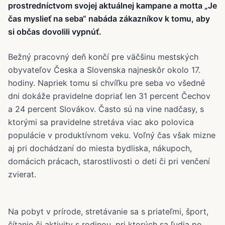
prostredníctvom svojej aktuálnej kampane a motta „Je
čas myslieť na seba“ nabáda zákazníkov k tomu, aby
si občas dovolili vypnúť.
Bežný pracovný deň končí pre väčšinu mestských
obyvateľov Česka a Slovenska najneskôr okolo 17.
hodiny. Napriek tomu si chvíľku pre seba vo všedné
dni dokáže pravidelne dopriať len 31 percent Čechov
a 24 percent Slovákov. Často sú na vine nadčasy, s
ktorými sa pravidelne stretáva viac ako polovica
populácie v produktívnom veku. Voľný čas však mizne
aj pri dochádzaní do miesta bydliska, nákupoch,
domácich prácach, starostlivosti o deti či pri venčení
zvierat.
Na pobyt v prírode, stretávanie sa s priateľmi, šport,
čítanie či aktivity s rodinou, pri ktorých sa ľudia po