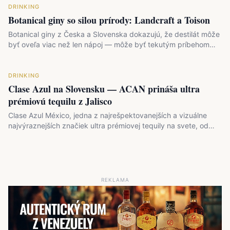
DRINKING
Botanical giny so silou prírody: Landcraft a Toison
Botanical giny z Česka a Slovenska dokazujú, že destilát môže
byť oveľa viac než len nápoj — môže byť tekutým príbehom…
DRINKING
Clase Azul na Slovensku — ACAN prináša ultra
prémiovú tequilu z Jalisco
Clase Azul México, jedna z najrešpektovanejších a vizuálne
najvýraznejších značiek ultra prémiovej tequily na svete, od…
REKLAMA