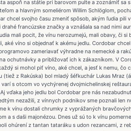
ta aspoň na státie pri barovom pulte a zoznámiť sa s 
iteľom a hlavným someliérom Willim Schlöglom, poch
r chcel svojho času zmeniť spôsob, akým ľudia pili 
i drahé francúzske značky a vznášala sa nad nimi au
udia mali pocit, že vínu nerozumejú, mali obavy, či si
i, aké víno si objednať k akému jedlu. Cordobar chcel
a programovo zameriavať výhradne na nemecké a rakú
na ochutnávky a približovať ich k zákazníkom. V Cord
každý si mohol piť víno, aké chcel, a jesť k nemu, čo 
 (tiež z Rakúska) bol mladý šéfkuchár Lukas Mraz (á
 varí s otcom vo vychýrenej dvojmichelinskej reštaur
 Aj vďaka jeho jedlu bol Cordobar pre nás nezabudnut
dtým nezažili, z vínnych podnikov sme poznali len 
sme k vínu dostali chrumky z vyprážaných bravčovýc
m a s daši majonézou. Dnes už sú to k vínu pomerne
oli ohúrení z tantan tataráku s udon rezancami, z reb