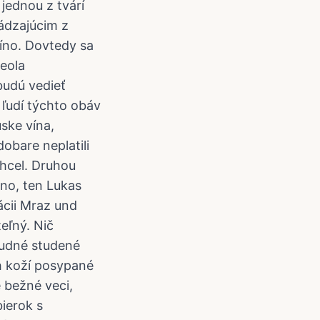
jednou z tvárí
ádzajúcim z
víno. Dovtedy sa
reola
 budú vedieť
 ľudí týchto obáv
ske vína,
obare neplatili
chcel. Druhou
no, ten Lukas
ácii Mraz und
eľný. Nič
nudné studené
h koží posypané
 bežné veci,
ierok s