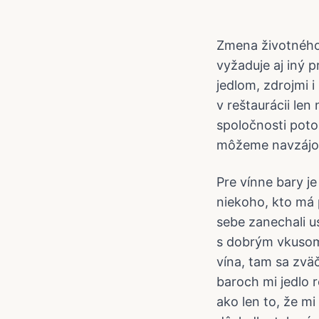
Zmena životného 
vyžaduje aj iný p
jedlom, zdrojmi i
v reštaurácii len
spoločnosti poto
môžeme navzájom
Pre vínne bary je
niekoho, kto má p
sebe zanechali u
s dobrým vkusom n
vína, tam sa zvä
baroch mi jedlo 
ako len to, že m