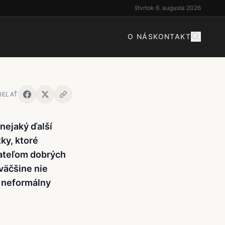
štvrtok 6. augusta 2026
O NÁS
KONTAKT
IEĽAŤ
 nejaký ďalší
ky, ktoré
ateľom dobrých
 väčšine nie
e neformálny