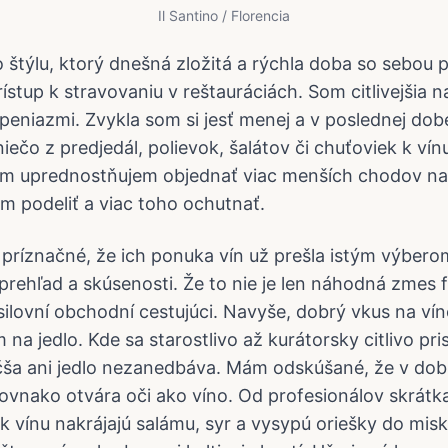
Il Santino / Florencia
štýlu, ktorý dnešná zložitá a rýchla doba so sebou pr
rístup k stravovaniu v reštauráciách. Som citlivejšia n
 peniazmi. Zvykla som si jesť menej a v poslednej dob
 niečo z predjedál, polievok, šalátov či chuťoviek k vín
m uprednostňujem objednať viac menších chodov na s
 podeliť a viac toho ochutnať.
 príznačné, že ich ponuka vín už prešla istým výberom
rehľad a skúsenosti. Že to nie je len náhodná zmes fl
silovní obchodní cestujúci. Navyše, dobrý vkus na vín
a jedlo. Kde sa starostlivo až kurátorsky citlivo pri
čša ani jedlo nezanedbáva. Mám odskúšané, že v do
rovnako otvára oči ako víno. Od profesionálov skrát
i k vínu nakrájajú salámu, syr a vysypú oriešky do mi