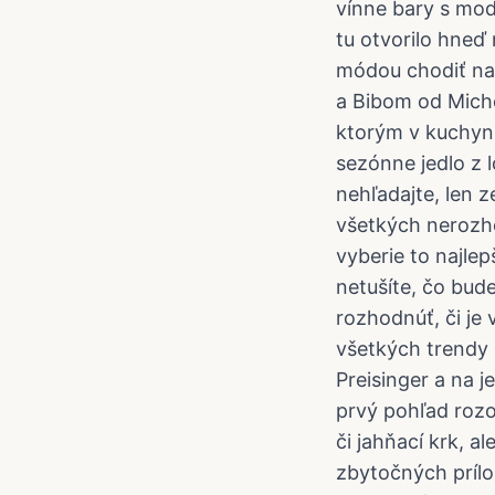
vínne bary s mod
tu otvorilo hneď
módou chodiť na
a Bibom od Miche
ktorým v kuchyni
sezónne jedlo z 
nehľadajte, len 
všetkých nerozho
vyberie to najle
netušíte, čo bud
rozhodnúť, či je
všetkých trendy 
Preisinger a na j
prvý pohľad rozo
či jahňací krk, a
zbytočných prílo