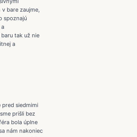
asívnymi
h v bare zaujme,
ho spoznajú
 a
baru tak už nie
itnej a
e pred siedmimi
me prišli bez
sféra bola úplne
o sa nám nakoniec