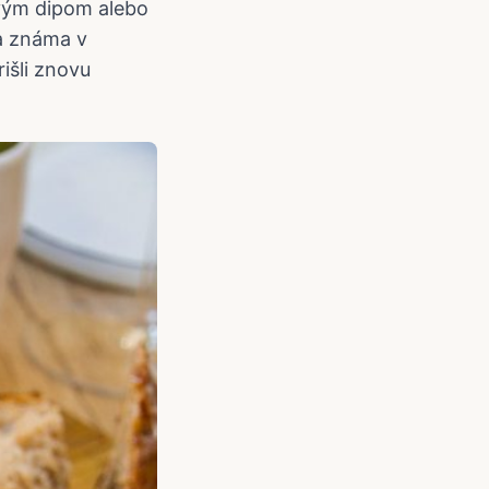
vým dipom alebo
la známa v
išli znovu