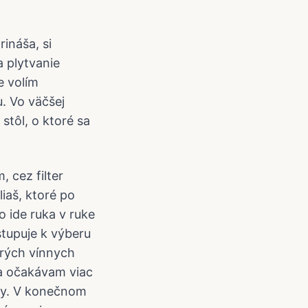
ináša, si
a plytvanie
e volím
u. Vo väčšej
tôl, o ktoré sa
, cez filter
iaš, ktoré po
o ide ruka v ruke
stupuje k výberu
brých vínnych
ka očakávam viac
sky. V konečnom