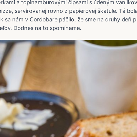
ierkami a topinamburovými čipsami s údeným vanilko
pizze, servírovanej rovno z papierovej škatule. Tá bo
ak sa nám v Cordobare páčilo, že sme na druhý deň pr
iateľov. Dodnes na to spomíname.