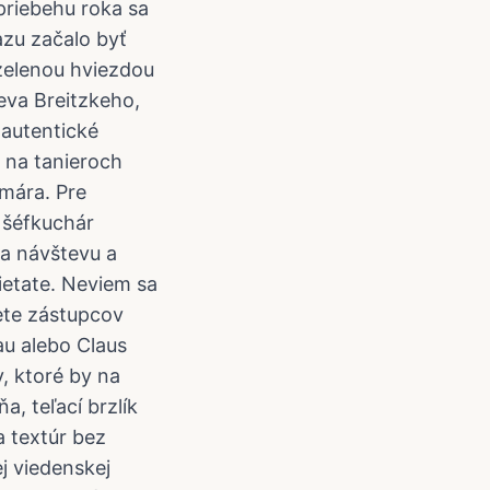
priebehu roka sa
azu začalo byť
zelenou hviezdou
eva Breitzkeho,
 autentické
y na tanieroch
rmára. Pre
 šéfkuchár
na návštevu a
ietate. Neviem sa
dete zástupcov
au alebo Claus
y, ktoré by na
, teľací brzlík
a textúr bez
j viedenskej