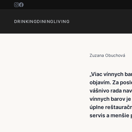
VÍNNE B
DRINKING
DINING
LIVING
Zuzana Obuchová
„Viac vínnych ba
objavím. Za posl
vášnivo rada n
vínnych barov je
úplne reštauračn
servis a menšie 