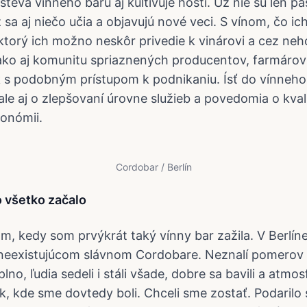
teva vínneho baru aj kultivuje hostí. Už nie sú len p
sa aj niečo učia a objavujú nové veci. S vínom, čo ic
, ktorý ich možno neskôr privedie k vinárovi a cez ne
 ako aj komunitu spriaznených producentov, farmárov
s podobným prístupom k podnikaniu. Ísť do vínneho 
a, ale aj o zlepšovaní úrovne služieb a povedomia o kval
ronómii.
Cordobar / Berlín
o všetko začalo
m, kedy som prvýkrát taký vínny bar zažila. V Berlín
neexistujúcom slávnom Cordobare. Neznalí pomerov s
plno, ľudia sedeli i stáli všade, dobre sa bavili a atmo
k, kde sme dovtedy boli. Chceli sme zostať. Podaril