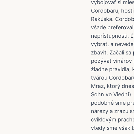
vybojovať si mies
Cordobaru, host
Rakúska. Cordoba
všade preferoval
neprístupnosti. Ľ
vybrať, a nevedel
zbaviť. Začali s
pozývať vinárov 
žiadne pravidlá, 
tvárou Cordobaru
Mraz, ktorý dnes
Sohn vo Viedni).
podobné sme pre
nárezy a zrazu 
cviklovým pracho
vtedy sme však b