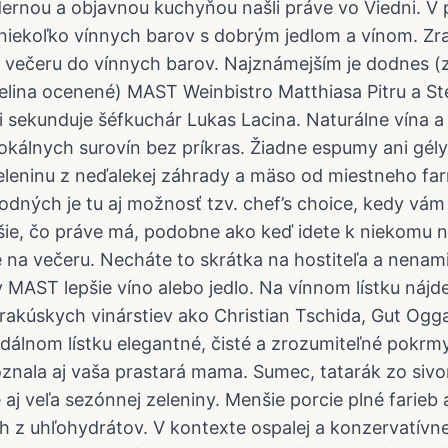
ernou a objavnou kuchyňou našli práve vo Viedni. V 
 niekoľko vínnych barov s dobrým jedlom a vínom. Zr
 večeru do vínnych barov. Najznámejším je dodnes (
lina ocenené) MAST Weinbistro Matthiasa Pitru a St
 sekunduje šéfkuchár Lukas Lacina. Naturálne vína a
lokálnych surovín bez príkras. Žiadne espumy ani gél
zeleninu z neďalekej záhrady a mäso od miestneho fa
dných je tu aj možnosť tzv. chef’s choice, kedy vám
pšie, čo práve má, podobne ako keď idete k niekomu 
e na večeru. Necháte to skrátka na hostiteľa a nenam
 v MAST lepšie víno alebo jedlo. Na vínnom lístku náj
rakúskych vinárstiev ako Christian Tschida, Gut Ogg
edálnom lístku elegantné, čisté a zrozumiteľné pokrm
znala aj vaša prastará mama. Sumec, tatarák zo sivoňa
le aj veľa sezónnej zeleniny. Menšie porcie plné farieb 
h z uhľohydrátov. V kontexte ospalej a konzervatívne