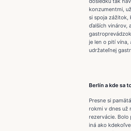
dôsledku tak návš
konzumentmi, už 
si spoja zážitok
ďalších vinárov,
gastroprevádzok 
je len o pití vín
udržateľnej gast
Berlín a kde sa t
Presne si pamätá
rokmi v dnes už 
rezervácie. Bolo 
iná ako kdekoľve