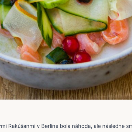
tými Rakúšanmi v Berlíne bola náhoda, ale následne 