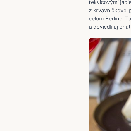
tekvicovými jad
z krvavničkovej 
celom Berlíne. T
a doviedli aj pr