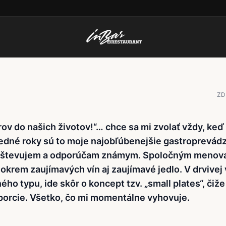
ARY
ZD
rov do našich životov!“… chce sa mi zvolať vždy, keď
edné roky sú to moje najobľúbenejšie gastroprevádz
avštevujem a odporúčam známym. Spoločným menov
 okrem zaujímavých vín aj zaujímavé jedlo. V drvivej
ého typu, ide skôr o koncept tzv. „small plates“, čiž
porcie. Všetko, čo mi momentálne vyhovuje.