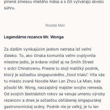
plnené zmesou mletého mäsa a s čili vytvárajú skvelú
súhru.
Noodle Man
Legendárne rezance Mr. Wonga
Za ďalším vynikajúcim jedlom netreba ísť veľmi
ďaleko. To, ako čínska komunita veľmi ovplyvnila
miestne jedlo, je krásne vidieť aj na Smith Street
v srdci Chinatownu. Presne tu stojí maličký podnik,
ktorý je súčasťou singapurského „food trialu“. Víta vás
tu miesto zvané Noodle Man Lan Zhou La Mian, kde
pôsobí Mr. Wong, naozajstný majster svojho remesla.
Od svojich šestnástich rokov sa venuje umeniu výroby
rezancov a dnes je súčasťou obľúbenej singapurskej
gastronomickej scény. Podnik nie je veľký, je tu len