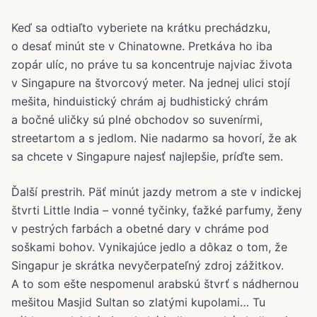
Keď sa odtiaľto vyberiete na krátku prechádzku,
o desať minút ste v Chinatowne. Pretkáva ho iba
zopár ulíc, no práve tu sa koncentruje najviac života
v Singapure na štvorcový meter. Na jednej ulici stojí
mešita, hinduistický chrám aj budhistický chrám
a bočné uličky sú plné obchodov so suvenírmi,
streetartom a s jedlom. Nie nadarmo sa hovorí, že ak
sa chcete v Singapure najesť najlepšie, príďte sem.
Ďalší prestrih. Päť minút jazdy metrom a ste v indickej
štvrti Little India – vonné tyčinky, ťažké parfumy, ženy
v pestrých farbách a obetné dary v chráme pod
soškami bohov. Vynikajúce jedlo a dôkaz o tom, že
Singapur je skrátka nevyčerpateľný zdroj zážitkov.
A to som ešte nespomenul arabskú štvrť s nádhernou
mešitou Masjid Sultan so zlatými kupolami… Tu