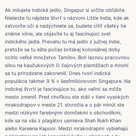
Ak milujete indické jedlo, Singapur si určite obľúbite.
Nielenže tu nájdete štvrť s názvom Little India, kde ak
zatvoríte oči a nadýchnete sa, budete cítiť všetky tie
známe vône, ale objavíte tu aj fascinujúci svet
indického jedla. Prevahu tu má jedlo z južnej Indie,
pretože sa tu ešte počas britskej koloniálnej doby
ocitlo veľké množstvo Tamilov. Boli lacnou pracovnou
silou na kaučukových či čajových plantážach a mnohí
sa tu prirodzene zakorenili. Dnes tvorí indická
populácia takmer 9 % v šesťmiliónovom Singapure. Na
indickej štvrti je fascinujúce to, ako veľmi sa môže
mesto zmeniť. Pred chvíľkou ste stáli v tieni vysokých
mrakodrapov v meste 21. storočia a o pár minút ste
medzi nízkymi farebnými domčekmi s obchodíkmi,
kde sa na vás z plagátov usmieva Shah Rukh Khan
alebo Kareena Kapoor. Medzi mrakodrapmi vybiehajú