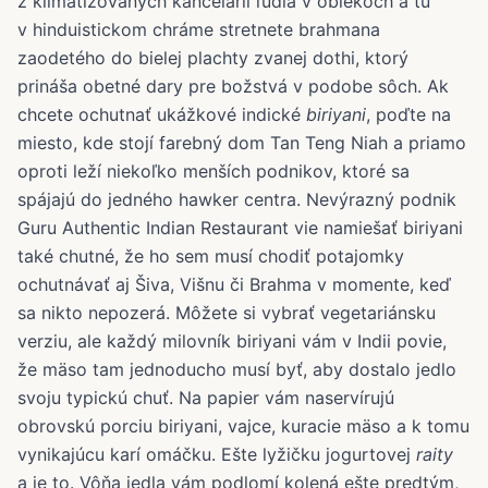
z klimatizovaných kancelárií ľudia v oblekoch a tu
v hinduistickom chráme stretnete brahmana
zaodetého do bielej plachty zvanej dothi, ktorý
prináša obetné dary pre božstvá v podobe sôch. Ak
chcete ochutnať ukážkové indické
biriyani
, poďte na
miesto, kde stojí farebný dom Tan Teng Niah a priamo
oproti leží niekoľko menších podnikov, ktoré sa
spájajú do jedného hawker centra. Nevýrazný podnik
Guru Authentic Indian Restaurant vie namiešať biriyani
také chutné, že ho sem musí chodiť potajomky
ochutnávať aj Šiva, Višnu či Brahma v momente, keď
sa nikto nepozerá. Môžete si vybrať vegetariánsku
verziu, ale každý milovník biriyani vám v Indii povie,
že mäso tam jednoducho musí byť, aby dostalo jedlo
svoju typickú chuť. Na papier vám naservírujú
obrovskú porciu biriyani, vajce, kuracie mäso a k tomu
vynikajúcu karí omáčku. Ešte lyžičku jogurtovej
raity
a je to. Vôňa jedla vám podlomí kolená ešte predtým,