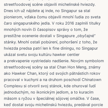
streetfoodovej scéne objavili michelinské hviezdy.
Dnes ich už nájdete aj inde, no Singapur sa stal
pionierom, vďaka čomu objavili mnohí ľudia zo sveta
čaro singapurského jedla. V roku 2016 zaplnili titulky
mnohých novín či časopisov správy o tom, že
prestížne ocenenie dostali v Singapure „obyčajné“
stánky. Mnohí ostali pobúrení, pohoršení z toho, že
hviezda predsa patrí len k fine diningu, no Singapur
ukázal svetu svoju kultúru hawker centier
a prekvapenie vystriedalo nadšenie. Novým symbolom
streetfoodovej scény sa stal Chan Hon Meng, známy
ako Hawker Chan, ktorý od svojich pätnástich rokov
pracoval v kuchyni a na druhom poschodí Chinatown
Complexu si otvoril svoj stánok, kde ohuroval ľudí
jednoduchým, no ikonickým jedlom, a to kuracím
mäsom s ryžou v špeciálnej sójovej omáčke. V čase,
keď dostal svoju michelinskú hviezdu, predával porcie