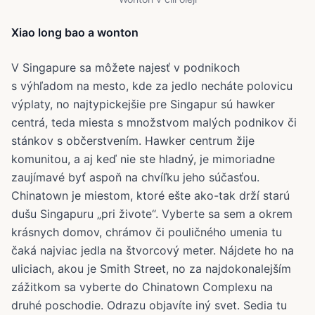
Xiao long bao a wonton
V Singapure sa môžete najesť v podnikoch
s výhľadom na mesto, kde za jedlo necháte polovicu
výplaty, no najtypickejšie pre Singapur sú hawker
centrá, teda miesta s množstvom malých podnikov či
stánkov s občerstvením. Hawker centrum žije
komunitou, a aj keď nie ste hladný, je mimoriadne
zaujímavé byť aspoň na chvíľku jeho súčasťou.
Chinatown je miestom, ktoré ešte ako-tak drží starú
dušu Singapuru „pri živote“. Vyberte sa sem a okrem
krásnych domov, chrámov či pouličného umenia tu
čaká najviac jedla na štvorcový meter. Nájdete ho na
uliciach, akou je Smith Street, no za najdokonalejším
zážitkom sa vyberte do Chinatown Complexu na
druhé poschodie. Odrazu objavíte iný svet. Sedia tu