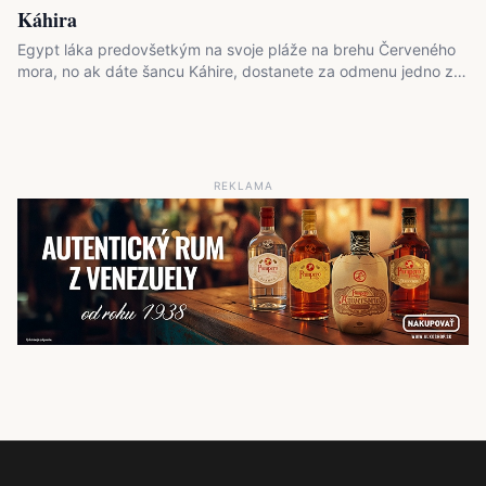
Káhira
Egypt láka predovšetkým na svoje pláže na brehu Červeného
mora, no ak dáte šancu Káhire, dostanete za odmenu jedno z…
REKLAMA