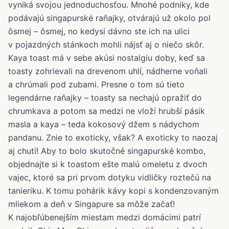
vyniká svojou jednoduchosťou. Mnohé podniky, kde
podávajú singapurské raňajky, otvárajú už okolo pol
ôsmej – ôsmej, no kedysi dávno ste ich na ulici
v pojazdných stánkoch mohli nájsť aj o niečo skôr.
Kaya toast má v sebe akúsi nostalgiu doby, keď sa
toasty zohrievali na drevenom uhlí, nádherne voňali
a chrúmali pod zubami. Presne o tom sú tieto
legendárne raňajky – toasty sa nechajú opražiť do
chrumkava a potom sa medzi ne vloží hrubší pásik
masla a kaya – teda kokosový džem s nádychom
pandanu. Znie to exoticky, však? A exoticky to naozaj
aj chutí! Aby to bolo skutočné singapurské kombo,
objednajte si k toastom ešte malú omeletu z dvoch
vajec, ktoré sa pri prvom dotyku vidličky roztečú na
tanieriku. K tomu pohárik kávy kopi s kondenzovaným
mliekom a deň v Singapure sa môže začať!
K najobľúbenejším miestam medzi domácimi patrí