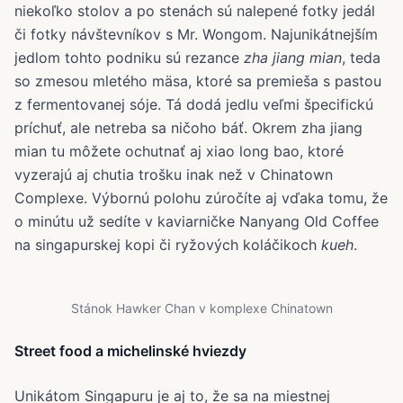
niekoľko stolov a po stenách sú nalepené fotky jedál
či fotky návštevníkov s Mr. Wongom. Najunikátnejším
jedlom tohto podniku sú rezance
zha jiang mian
, teda
so zmesou mletého mäsa, ktoré sa premieša s pastou
z fermentovanej sóje. Tá dodá jedlu veľmi špecifickú
príchuť, ale netreba sa ničoho báť. Okrem zha jiang
mian tu môžete ochutnať aj xiao long bao, ktoré
vyzerajú aj chutia trošku inak než v Chinatown
Complexe. Výbornú polohu zúročíte aj vďaka tomu, že
o minútu už sedíte v kaviarničke Nanyang Old Coffee
na singapurskej kopi či ryžových koláčikoch
kueh
.
Stánok Hawker Chan v komplexe Chinatown
Street food a michelinské hviezdy
Unikátom Singapuru je aj to, že sa na miestnej