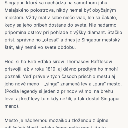
Singapur, ktorý sa nachádza na samotnom juhu
Malajského polostrova, nikdy nemal byť obyčajným
miestom. Vždy mal v sebe niečo viac, len sa čakalo,
kedy sa jeho príbeh dostane do sveta. Nie nadarmo
pripomína ostrov pri pohľade z výšky diamant. Stačilo
prísť, správne ho „otesať“ a dnes je Singapur mestský
štát, aký nemá vo svete obdobu.
Hoci si ho Briti vďaka sirovi Thomasovi Rafflesovi
prisvojili až v roku 1819, aj dávno predtým ho mnohí
poznali. Veď práve v tých časoch prischlo mestu aj
jeho nové meno – „singa“ znamená lev a „pura“ mesto.
(Podľa legendy si jeden z princov všimol na brehu
leva, aj keď levy tu nikdy nežili, a tak dostal Singapur
meno).
Mesto je nádhernou mozaikou zloženou z úplne
odlišných štvrtí, vďaka čomu máte pocit, že tu