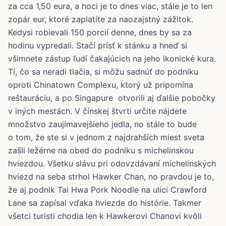
za cca 1,50 eura, a hoci je to dnes viac, stále je to len
zopár eur, ktoré zaplatíte za naozajstný zážitok.
Kedysi robievali 150 porcií denne, dnes by sa za
hodinu vypredali. Stačí prísť k stánku a hneď si
všimnete zástup ľudí čakajúcich na jeho ikonické kura.
Tí, čo sa neradi tlačia, si môžu sadnúť do podniku
oproti Chinatown Complexu, ktorý už pripomína
reštauráciu, a po Singapure
otvorili aj ďalšie pobočky
v iných mestách. V čínskej štvrti určite nájdete
množstvo zaujímavejšieho jedla, no stále to bude
o tom, že ste si v jednom z najdrahších miest sveta
zašli ležérne na obed do podniku s michelinskou
hviezdou. Všetku slávu pri odovzdávaní michelinských
hviezd na seba strhol Hawker Chan, no pravdou je to,
že aj podnik Tai Hwa Pork Noodle na ulici Crawford
Lane sa zapísal vďaka hviezde do histórie. Takmer
všetci turisti chodia len k Hawkerovi Chanovi kvôli