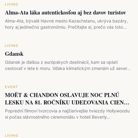
LIVING
Alma-Ata láka autentickosťou aj bez davov turistov
Alma-Ata, bývalé hlavné mesto Kazachstanu, ukrýva bazáry,
hory aj jedinečnú gastronómiu. Prečítajte si, prečo vás toto…
LIVING
Gdansk
Gdansk je ďalšou z európskych destinácií, kam sa oplatí
cestovať v lete k moru. Vďaka klimatickým zmenám už sever…
EVENT
MOËT & CHANDON OSLAVUJE NOC PLNÚ
LESKU NA 81. ROČNÍKU UDEĽOVANIA CIEN
ZLATÝ GLÓBUS
Poprední filmoví tvorcovia a najžiarivejšie hviezdy Hollywoodu
si počas slávnostného ceremoniálu v hoteli Beverly…
LIVING