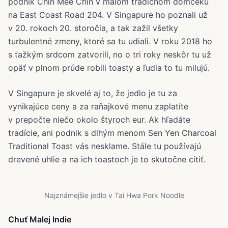
podnik Chin Mee Chin v malom tradičnom domčeku
na East Coast Road 204. V Singapure ho poznali už
v 20. rokoch 20. storočia, a tak zažil všetky
turbulentné zmeny, ktoré sa tu udiali. V roku 2018 ho
s ťažkým srdcom zatvorili, no o tri roky neskôr tu už
opäť v plnom prúde robili toasty a ľudia to tu milujú.
V Singapure je skvelé aj to, že jedlo je tu za
vynikajúce ceny a za raňajkové menu zaplatíte
v prepočte niečo okolo štyroch eur. Ak hľadáte
tradície, ani podnik s dlhým menom Sen Yen Charcoal
Traditional Toast vás nesklame. Stále tu používajú
drevené uhlie a na ich toastoch je to skutočne cítiť.
Najznámejšie jedlo v Tai Hwa Pork Noodle
Chuť Malej Indie