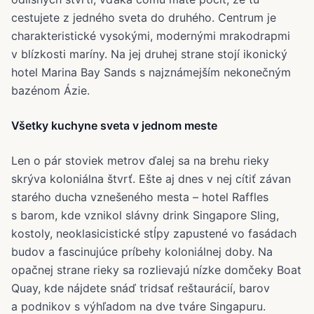
cestujete z jedného sveta do druhého. Centrum je
charakteristické vysokými, modernými mrakodrapmi
v blízkosti maríny. Na jej druhej strane stojí ikonický
hotel Marina Bay Sands s najznámejším nekonečným
bazénom Ázie.
Všetky kuchyne sveta v jednom meste
Len o pár stoviek metrov ďalej sa na brehu rieky
skrýva koloniálna štvrť. Ešte aj dnes v nej cítiť závan
starého ducha vznešeného mesta – hotel Raffles
s barom, kde vznikol slávny drink Singapore Sling,
kostoly, neoklasicistické stĺpy zapustené vo fasádach
budov a fascinujúce príbehy koloniálnej doby. Na
opačnej strane rieky sa rozlievajú nízke domčeky Boat
Quay, kde nájdete snáď tridsať reštaurácií, barov
a podnikov s výhľadom na dve tváre Singapuru.