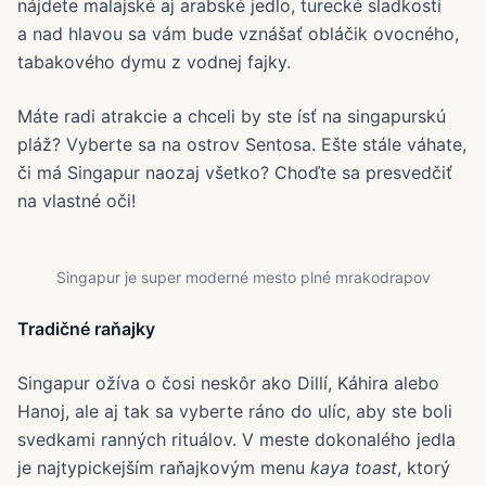
nájdete malajské aj arabské jedlo, turecké sladkosti
a nad hlavou sa vám bude vznášať obláčik ovocného,
tabakového dymu z vodnej fajky.
Máte radi atrakcie a chceli by ste ísť na singapurskú
pláž? Vyberte sa na ostrov Sentosa. Ešte stále váhate,
či má Singapur naozaj všetko? Choďte sa presvedčiť
na vlastné oči!
Singapur je super moderné mesto plné mrakodrapov
Tradičné raňajky
Singapur ožíva o čosi neskôr ako Dillí, Káhira alebo
Hanoj, ale aj tak sa vyberte ráno do ulíc, aby ste boli
svedkami ranných rituálov. V meste dokonalého jedla
je najtypickejším raňajkovým menu
kaya toast
, ktorý