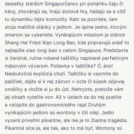
desiatky starších Singapurčanov pri poháriku čaju či
kávy, zhovárajú sa, hrajú stolové hry, hádajú sa a cítiť
tu dynamiku tejto komunity. Kam sa pozriete, tam
stoja maličké stánky s jedlom. Je úplne jedno, ktorým
smerom sa vyberiete. Vynikajúcim miestom je stánok
Shang Hai Fried Xiao Long Bao, kde pripravujú snáď to
najlepšie
xiao long bao
v celom Singapure. Predstavte
si čerstvé, ručne robené taštičky naplnené perfektným
mäsovým vývarom. Polievka v taštičke? Ó, áno!
Neskutočná explózia chutí. Taštičku si vezmite do
paličiek, dajte si k nej zázvor v octe či kúsok sójovej
omáčky a vložte si ju do úst. Nehryzte, pretože vám
jej obsah vytečie von. Až v ústach sa do nej pustite
a vstúpite do gastronomického raja! Druhým
vynikajúcim jedlom sú
wontony
v čili oleji. Jedlo
vyzerá priveľmi pikantne, ale nie je to žiadna tragédia.
Pikantné síce je, ale tak, ako to má byť. Wontony sú