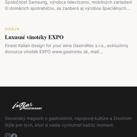
Spoločnosť Samsung, výrobca televízorov, mobilných zariadení
či domácich spotrebičov, sa zaoberá aj výrobou špeciálnych…
DIZAJN
Luxusné vinotéky EXPO
Finest Italian design for your wine GastroRex s.r.o., exkluzívny
dovozca vinoték EXPO www.gastrorex.sk, mail:…
Slovenský magazín o gastronómii, nápojovej kultúre a životnom
štýle pre tých, ktorí si vedia vychutnať každý moment.